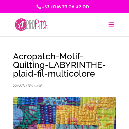
+33 (0)6 79 06 42 00
Acropatch-Motif-
Quilting-LABYRINTHE-
plaid-fil-multicolore
33/0707/19191919