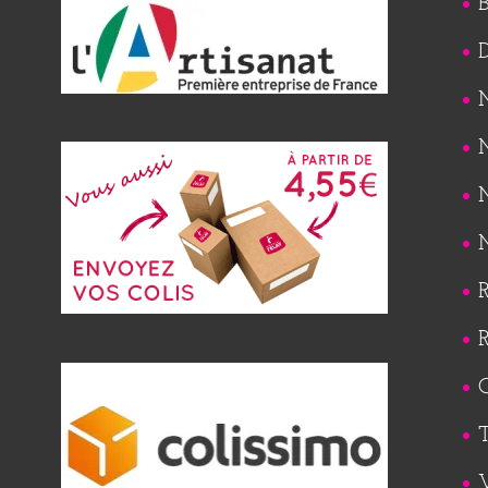
B
M
M
M
M
R
R
Q
T