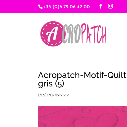
+33 (0)6 79 06 42 00
Acropatch-Motif-Quilt
gris (5)
1717/0707/19191919