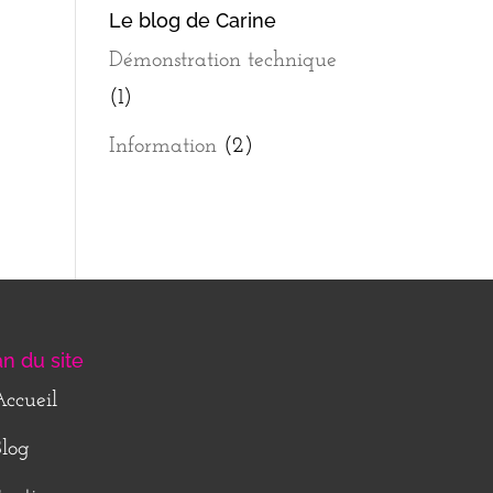
Le blog de Carine
Démonstration technique
(1)
Information
(2)
an du site
ccueil
log