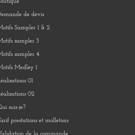
outique
Demande de devis
otifs Sampler 1 & 2
otifs sampler 3
otifs sampler 4
otifs Medley 1
éalisations 01
éalisations 02
ui suis-je?
arif prestations et molletons
Validation de la commande