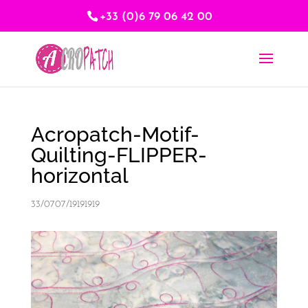
+33 (0)6 79 06 42 00
Acropatch-Motif-
Quilting-FLIPPER-
horizontal
33/0707/19191919