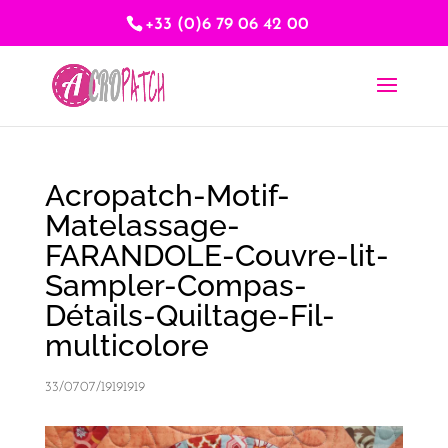
+33 (0)6 79 06 42 00
Acropatch-Motif-
Matelassage-
FARANDOLE-Couvre-lit-
Sampler-Compas-
Détails-Quiltage-Fil-
multicolore
33/0707/19191919