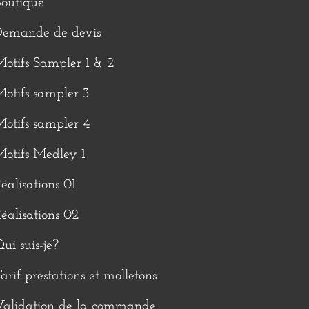
outique
Demande de devis
otifs Sampler 1 & 2
otifs sampler 3
otifs sampler 4
otifs Medley 1
éalisations 01
éalisations 02
ui suis-je?
arif prestations et molletons
Validation de la commande