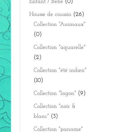
Enfant / Bébé
(0)
Housse de coussin
(26)
Collection "Animaux"
(0)
Collection "aquarelle"
(2)
Collection "été indien"
(10)
Collection "lagon"
(9)
Collection "noir &
blanc"
(3)
Collection "paname"