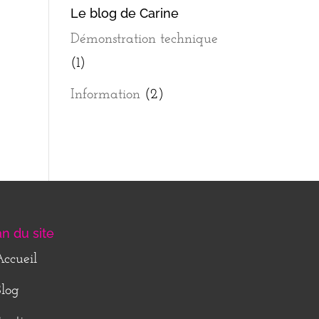
Le blog de Carine
Démonstration technique
(1)
Information
(2)
an du site
ccueil
log