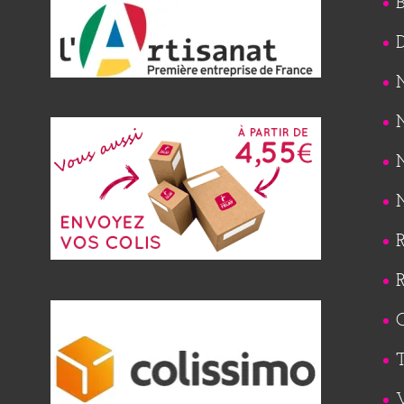
B
M
M
M
M
R
R
Q
T