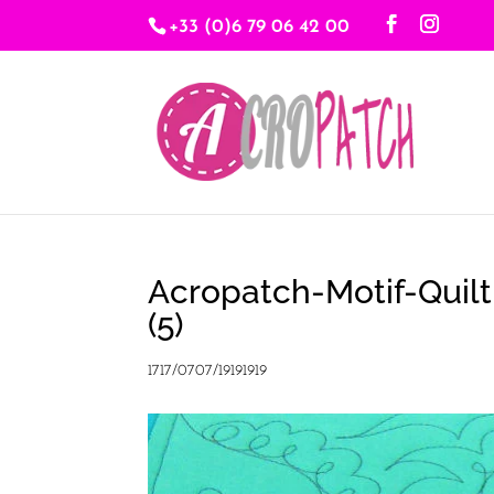
+33 (0)6 79 06 42 00
Acropatch-Motif-Quil
(5)
1717/0707/19191919