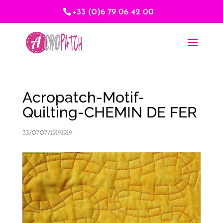
+33 (0)6 79 06 42 00
Acropatch-Motif-
Quilting-CHEMIN DE FER
33/0707/19191919