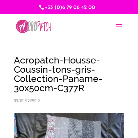
+33 (0)6 79 06 42 00
Acropatch-Housse-
Coussin-tons-gris-
Collection-Paname-
30x50cm-C377R
55/1111/19191919