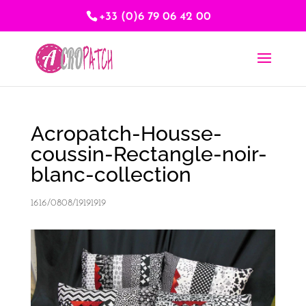
+33 (0)6 79 06 42 00
Acropatch-Housse-
coussin-Rectangle-noir-
blanc-collection
1616/0808/19191919