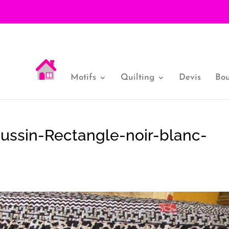
Motifs
Quilting
Devis
Bou
ssin-Rectangle-noir-blanc-