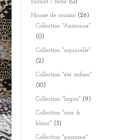
Enfant / Bébé
(0)
Housse de coussin
(26)
Collection "Animaux"
(0)
Collection "aquarelle"
(2)
Collection "été indien"
(10)
Collection "lagon"
(9)
Collection "noir &
blanc"
(3)
Collection "paname"