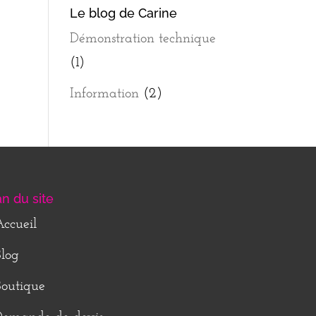
Le blog de Carine
Démonstration technique
(1)
Information
(2)
an du site
ccueil
log
outique