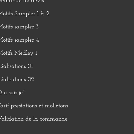
Demande de devis
otifs Sampler 1 & 2
otifs sampler 3
otifs sampler 4
otifs Medley 1
éalisations 01
éalisations 02
ui suis-je?
arif prestations et molletons
Validation de la commande