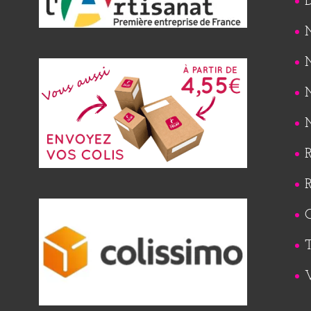
M
M
M
M
R
R
Q
T