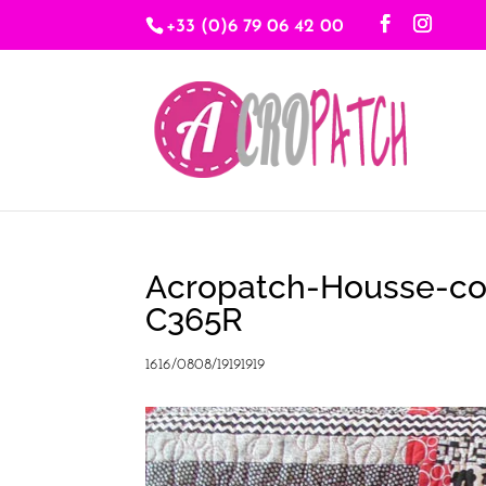
+33 (0)6 79 06 42 00
Acropatch-Housse-cou
C365R
1616/0808/19191919