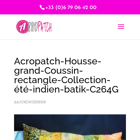
+33 (0)6 79 06 42 00
Acropatch-Housse-
grand-Coussin-
rectangle-Collection-
été-indien-batik-C264G
66/0909/19191919