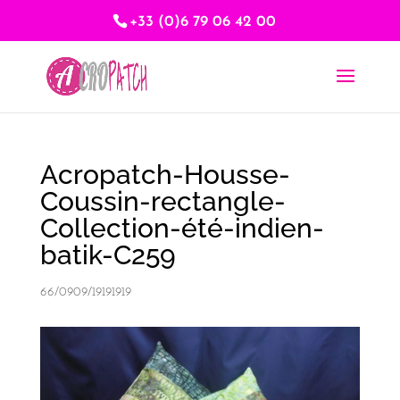
+33 (0)6 79 06 42 00
Acropatch-Housse-
Coussin-rectangle-
Collection-été-indien-
batik-C259
66/0909/19191919