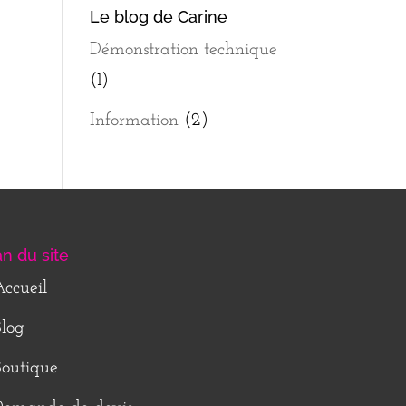
Le blog de Carine
Démonstration technique
(1)
Information
(2)
an du site
ccueil
log
outique