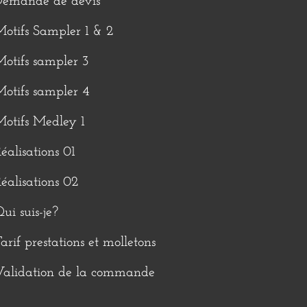
Demande de devis
otifs Sampler 1 & 2
otifs sampler 3
otifs sampler 4
otifs Medley 1
éalisations 01
éalisations 02
ui suis-je?
arif prestations et molletons
Validation de la commande