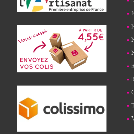
M
M
M
M
R
R
Q
T