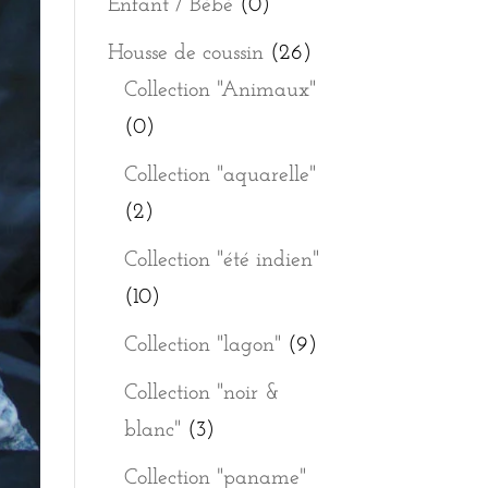
Enfant / Bébé
(0)
Housse de coussin
(26)
Collection "Animaux"
(0)
Collection "aquarelle"
(2)
Collection "été indien"
(10)
Collection "lagon"
(9)
Collection "noir &
blanc"
(3)
Collection "paname"