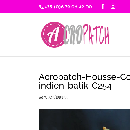
+33 (0)6 79 06 42 00
Acropatch-Housse-Cou
indien-batik-C254
66/0909/19191919