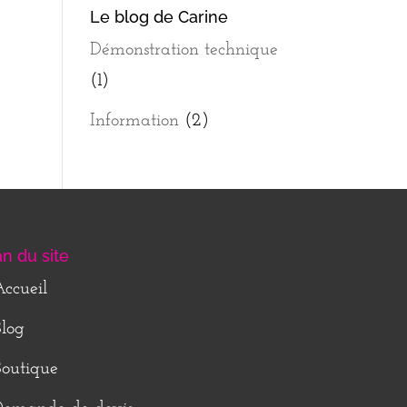
Le blog de Carine
Démonstration technique
(1)
Information
(2)
an du site
ccueil
log
outique