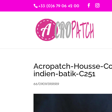
+33 (0)6 79 06 42 00
Acropatch-Housse-Cou
indien-batik-C251
66/0909/19191919