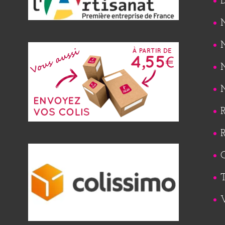
M
M
M
M
R
R
Q
T