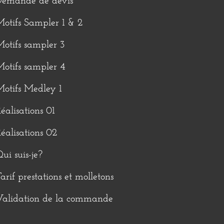
Demande de devis
otifs Sampler 1 & 2
otifs sampler 3
otifs sampler 4
otifs Medley 1
éalisations 01
éalisations 02
ui suis-je?
arif prestations et molletons
Validation de la commande