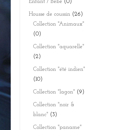
Enfant / Bébé
(0)
Housse de coussin
(26)
Collection "Animaux"
(0)
Collection "aquarelle"
(2)
Collection "été indien"
(10)
Collection "lagon"
(9)
Collection "noir &
blanc"
(3)
Collection "paname"