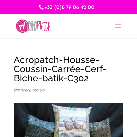
+33 (0)6 79 06 42 00
Acropatch-Housse-
Coussin-Carrée-Cerf-
Biche-batik-C302
1717/1010/19191919