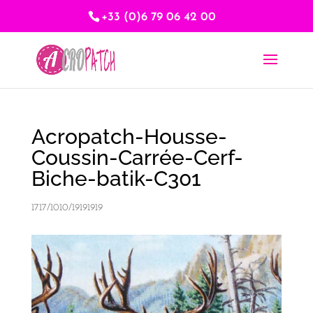
+33 (0)6 79 06 42 00
Acropatch-Housse-
Coussin-Carrée-Cerf-
Biche-batik-C301
1717/1010/19191919