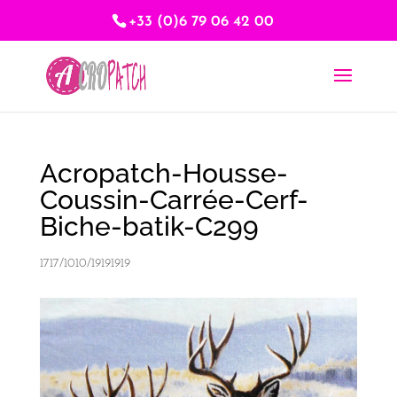
+33 (0)6 79 06 42 00
Acropatch-Housse-
Coussin-Carrée-Cerf-
Biche-batik-C299
1717/1010/19191919