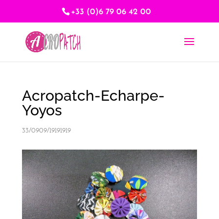
+33 (0)6 79 06 42 00
Acropatch-Echarpe-
Yoyos
33/0909/19191919