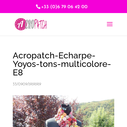
+33 (0)6 79 06 42 00
Acropatch-Echarpe-
Yoyos-tons-multicolore-
E8
33/0909/19191919