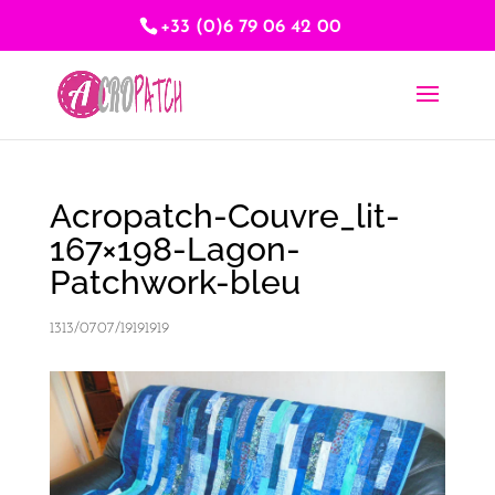
+33 (0)6 79 06 42 00
Acropatch-Couvre_lit-
167×198-Lagon-
Patchwork-bleu
1313/0707/19191919