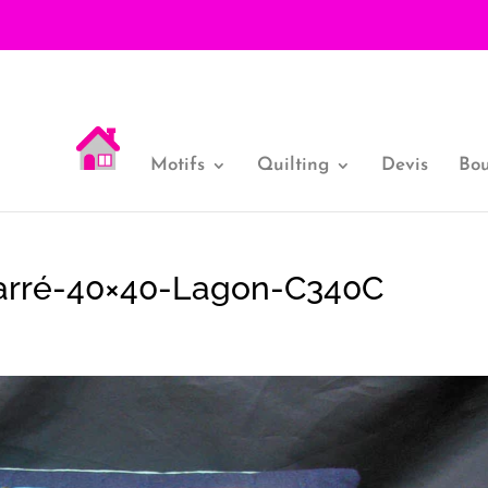
Motifs
Quilting
Devis
Bou
arré-40×40-Lagon-C340C