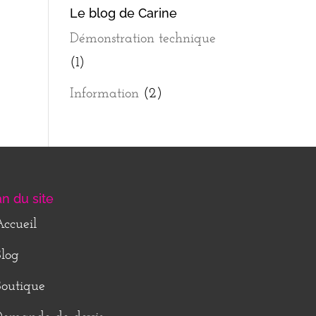
Le blog de Carine
Démonstration technique
(1)
Information
(2)
an du site
ccueil
log
outique