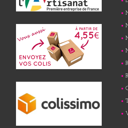
M
M
M
M
R
R
Q
T