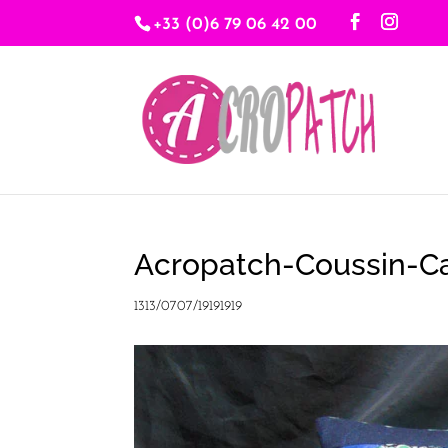
+33 (0)6 79 06 42 00
Acropatch-Coussin-C
1313/0707/19191919