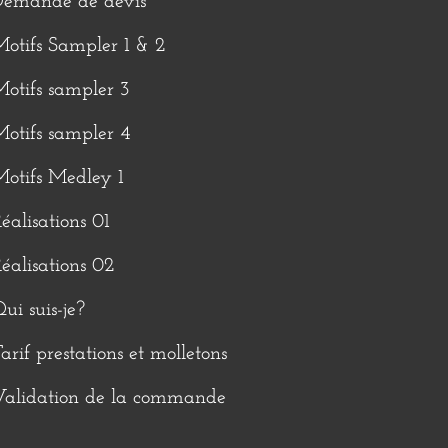
Demande de devis
otifs Sampler 1 & 2
otifs sampler 3
otifs sampler 4
otifs Medley 1
éalisations 01
éalisations 02
ui suis-je?
arif prestations et molletons
Validation de la commande