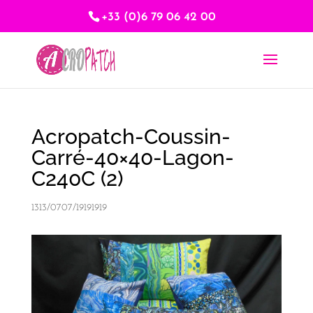
+33 (0)6 79 06 42 00
Acropatch-Coussin-
Carré-40×40-Lagon-
C240C (2)
1313/0707/19191919