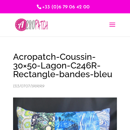
+33 (0)6 79 06 42 00
Acropatch-Coussin-
30×50-Lagon-C246R-
Rectangle-bandes-bleu
1313/0707/19191919