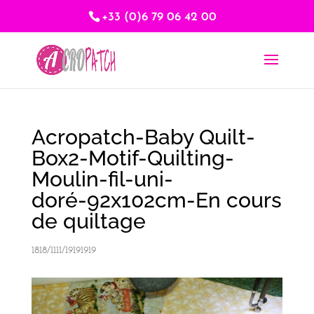
+33 (0)6 79 06 42 00
Acropatch-Baby Quilt-
Box2-Motif-Quilting-
Moulin-fil-uni-
doré-92x102cm-En cours
de quiltage
1818/1111/19191919