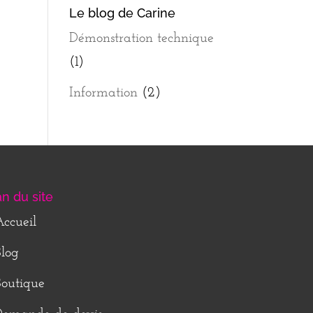
Le blog de Carine
Démonstration technique
(1)
Information
(2)
an du site
ccueil
log
outique