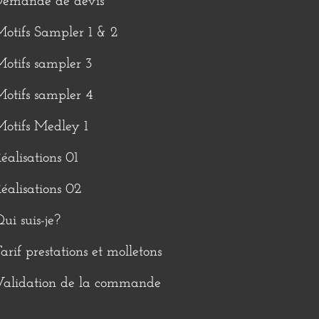
Demande de devis
otifs Sampler 1 & 2
otifs sampler 3
otifs sampler 4
otifs Medley 1
éalisations 01
éalisations 02
ui suis-je?
arif prestations et molletons
Validation de la commande