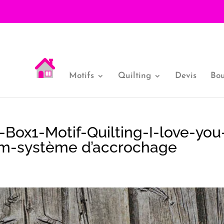
Motifs
Quilting
Devis
Bou
Box1-Motif-Quilting-I-love-you
cm-système d’accrochage