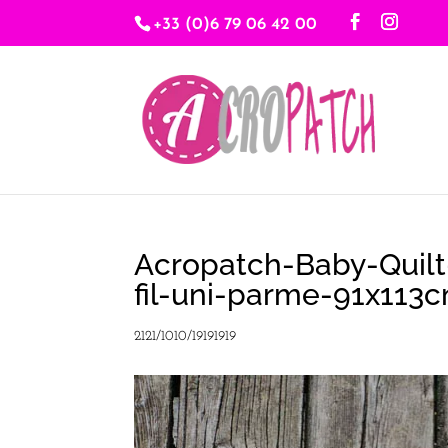
+33 (0)6 79 06 42 00
Acropatch-Baby-Quilt-
fil-uni-parme-91x113
2121/1010/19191919