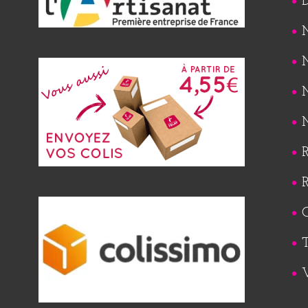
M
M
M
M
R
R
Q
T