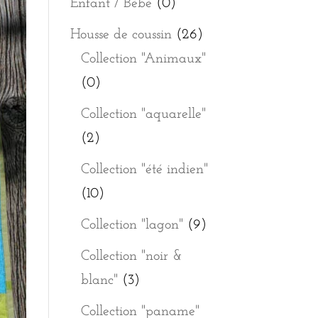
Enfant / Bébé
(0)
Housse de coussin
(26)
Collection "Animaux"
(0)
Collection "aquarelle"
(2)
Collection "été indien"
(10)
Collection "lagon"
(9)
Collection "noir &
blanc"
(3)
Collection "paname"