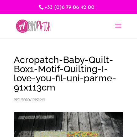
+33 (0)6 79 06 42 00
Acropatch-Baby-Quilt-
Box1-Motif-Quilting-I-
love-you-fil-uni-parme-
91x113cm
2121/1010/19191919