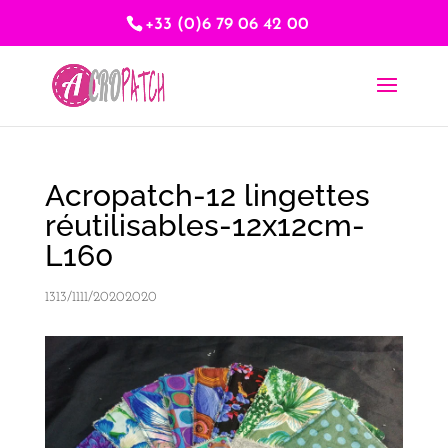
+33 (0)6 79 06 42 00
Acropatch-12 lingettes
réutilisables-12x12cm-
L160
1313/1111/20202020